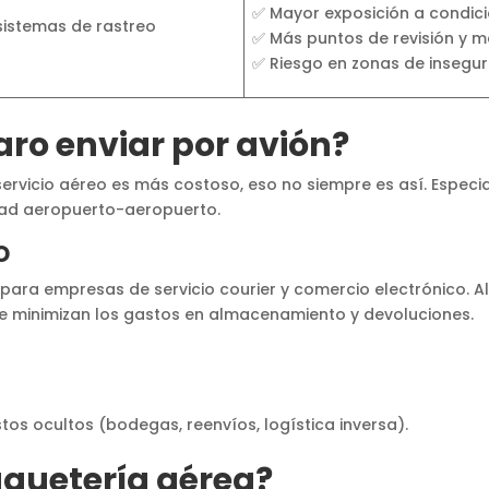
✅ Mayor exposición a condic
sistemas de rastreo
✅ Más puntos de revisión y m
✅ Riesgo en zonas de insegur
aro enviar por avión?
ervicio aéreo es más costoso, eso no siempre es así. Espe
dad aeropuerto-aeropuerto.
o
ara empresas de servicio courier y comercio electrónico. Al 
se minimizan los gastos en almacenamiento y devoluciones.
os ocultos (bodegas, reenvíos, logística inversa).
aquetería aérea?