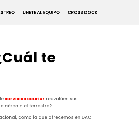
ASTREO
UNETE AL EQUIPO
CROSS DOCK
¿Cuál te
de
servicios courier
reevalúen sus
 aéreo o el terrestre?
 nacional, como la que ofrecemos en DAC